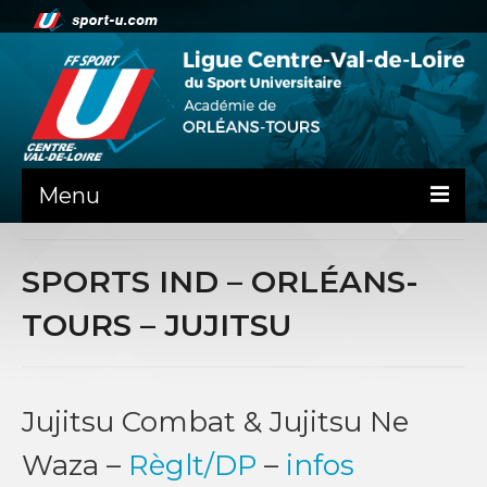
Menu
NEWS
SPORTS IND – ORLÉANS-
PRÉSENTATION
TOURS – JUJITSU
ADMINISTRATIF
SPORTS
Jujitsu Combat & Jujitsu Ne
SPORTS CO
Waza –
Règlt/DP
–
infos
SPORTS IND