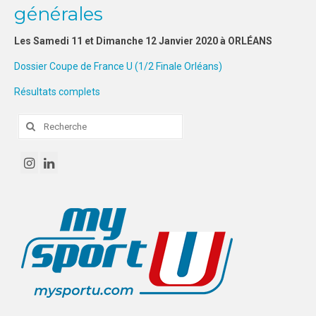
générales
FORMATION
Les Samedi 11 et Dimanche 12 Janvier 2020 à ORLÉANS
COMMUNICATION
Dossier Coupe de France U (1/2 Finale Orléans)
RÉSULTATS & PALMARÈS
Résultats complets
PHOTOS
Rechercher
:
CHARTE GRAPHIQUE
CRU & CFU