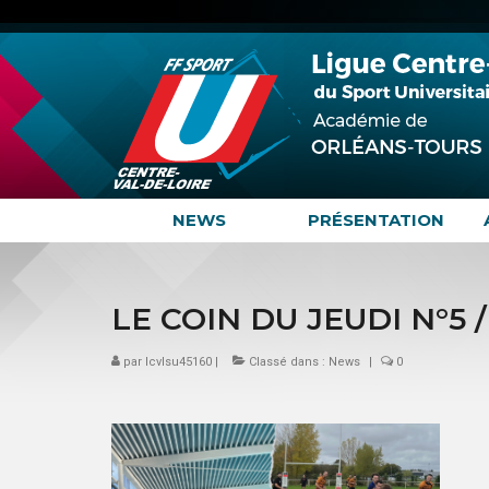
NEWS
PRÉSENTATION
LE COIN DU JEUDI N°5 /
par
lcvlsu45160
|
Classé dans :
News
|
0