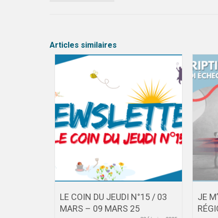
Articles similaires
°30 / 23
LE COIN DU JEUDI N°15 / 03
JE M
5
MARS – 09 MARS 25
RÉGI