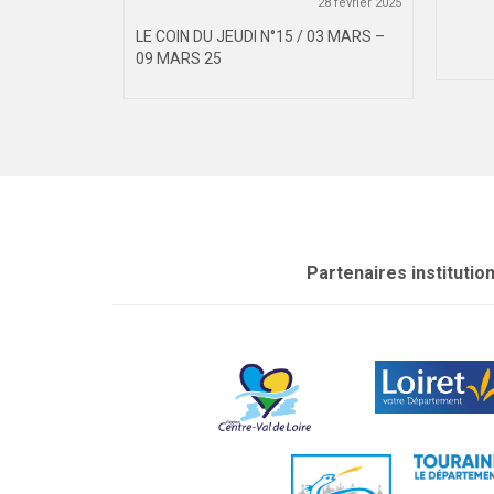
20 juin 2025
28 février 2025
23 JUIN – 29
LE COIN DU JEUDI N°15 / 03 MARS –
NATIONAL...
09 MARS 25
Partenaires institutio