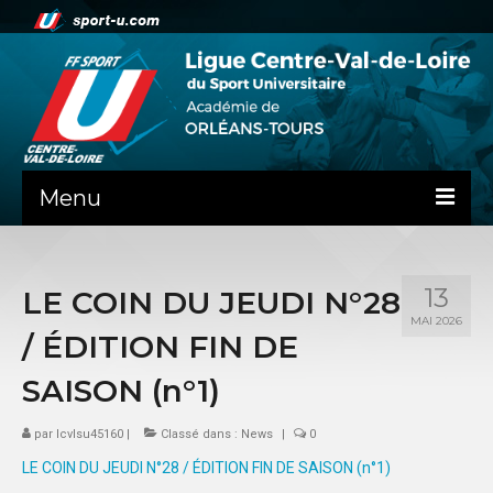
Menu
NEWS
13
LE COIN DU JEUDI N°28
PRÉSENTATION
MAI 2026
/ ÉDITION FIN DE
ADMINISTRATIF
SAISON (n°1)
SPORTS
par
lcvlsu45160
|
Classé dans :
News
|
0
SPORTS CO
LE COIN DU JEUDI N°28 / ÉDITION FIN DE SAISON (n°1)
SPORTS IND