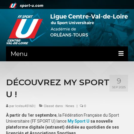
Menu
NEWS
9
DÉCOUVREZ MY SPORT
PRÉSENTATION
SEP 2025
U !
ADMINISTRATIF
par
SPORTS
lcvlsu45160
|
Classé dans :
News
|
0
À partir du 1er septembre
, la Fédération Française du Sport
SPORTS CO
Universitaire (FF SPORT U) lance
My Sport U
sa nouvelle
plateforme digitale (extranet) dédiée au quotidien de ses
SPORTS IND
licenciés et Associations Sportives
.