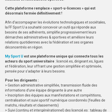
FORMATION
Cette plateforme remplace « sport-u-licences » qui est
désormais fermée définitivement !
COMMUNICATION
Afin d’accompagner les évolutions technologiques et sociétales,
la FF Sport U a souhaité concevoir un outil qui réponde aux
RÉSULTATS & PALMARÈS
besoins de ses adhérents, simplifie progressivement leurs
démarches administratives & sportives et améliore leurs
PHOTOS
relations quotidiennes avec la fédération et ses organes
déconcentrés en région.
CHARTE GRAPHIQUE
My Sport U
est une plateforme unique qui connecte tous les
CRU & CFU
acteurs du sport universitaire
: licencié.es, dirigeant.es, ligues
et fédération, leur offrant une gestion simplifiée et optimisée,
pensée pour s’adapter à leurs besoins.
Pour les dirigeants :
> Gestion administrative simplifiée, transmission fluide des
informations d’une équipe dirigeante à une autre
> Inscription des équipes aux manifestations et compétitions,
centralisation et suivi sportif numérique coordonnés (feuilles de
matchs, résultats et classements)
> Suivi (continu et intergénérationnel) des licencié.es : tableau de