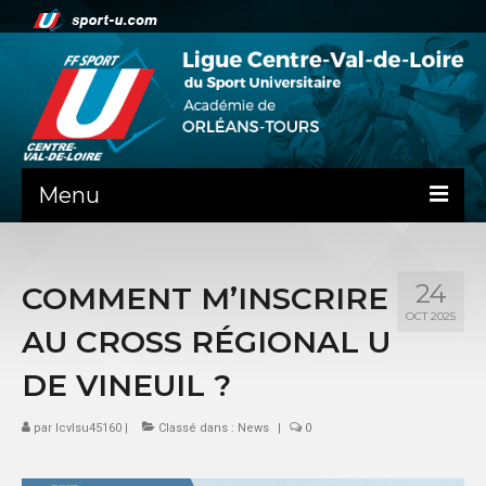
Menu
NEWS
24
COMMENT M’INSCRIRE
PRÉSENTATION
OCT 2025
AU CROSS RÉGIONAL U
ADMINISTRATIF
DE VINEUIL ?
SPORTS
par
lcvlsu45160
|
Classé dans :
News
|
0
SPORTS CO
SPORTS IND